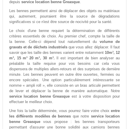
depuis
service location benne Greasque
.
Les bennes permettent ainsi de déplacer des objets ou matériaux
qui, autrement, pourraient être la source de dégradations
significatives si ce n'est être source de nocivité pour la santé.
Le choix d'une benne requiert la détermination de différents
critères essentiels de choix. Au premier chef, compte la taille de
la benne. Celle-ci dépend tout naturellement du
volume de
gravats et de déchets industriels
que vous allez déplacer. Il faut
savoir que les taille des bennes varient entre notamment
10m³, 12
m³, 15 m³ 20 m³, 30 m³.
Il est important de bien analyser au
préalable la taille requise pour vos besoins car cela vous
dispensera de multiples allers-retours et des surprises de dernière
minute. Les bennes peuvent en outre être ouvertes, fermées ou
encore spéciales. Une option particulièrement intéressante se
nomme « ampli roll », elle consiste en un bras articulé permettent
de lever et déplacer la benne de manière automatique. Notre
service location benne Greasque
est à votre disposition pour
effectuer le meilleur choix.
Une fois la taille déterminée, vous pourrez faire votre choix
entre
les différents modèles de bennes
que notre
service location
benne Greasque
vous propose : les bennes transporteurs
permettant d'assurer une bonne solidité aux camions bennes