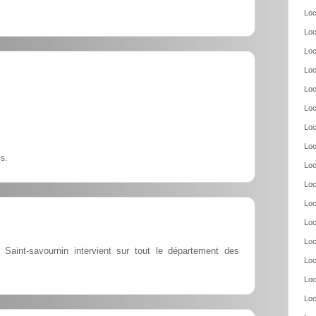
Loc
Loc
Loc
Loc
Loc
Loc
Loc
Loc
s.
Loc
Loc
Loc
Loc
Loc
 Saint-savournin intervient sur tout le département des
Loc
Loc
Loc