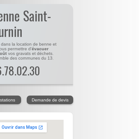
enne Saint-
urnin
e dans la location de benne et
ous permettre d'
évacuer
coût
vos gravats et déchets.
emble des communes du 13.
56.78.02.30
stations
Demande de devis