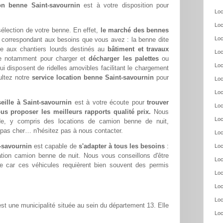
ion benne Saint-savournin
est à votre disposition pour
Loc
Loc
 sélection de votre benne. En effet,
le marché des bennes
Loc
correspondant aux besoins que vous avez : la benne dite
tée aux chantiers lourds destinés au
bâtiment et travaux
Loc
ile notamment pour charger et
décharger les palettes
ou
Loc
ui disposent de ridelles amovibles facilitant le chargement
ltez notre
service location benne Saint-savournin
pour
Loc
Loc
eille à Saint-savournin
est à votre écoute pour
trouver
Loc
us proposer les meilleurs rapports qualité prix.
Nous
Loc
e, y compris des locations de camion benne de nuit,
pas cher… n'hésitez pas à nous contacter.
Loc
t-savournin
est capable de
s'adapter à tous les besoins
:
Loc
ation camion benne de nuit. Nous vous conseillons d'être
Loc
re car ces véhicules requièrent bien souvent des permis
Loc
Loc
Loc
st une municipalité située au sein du département 13. Elle
Loc