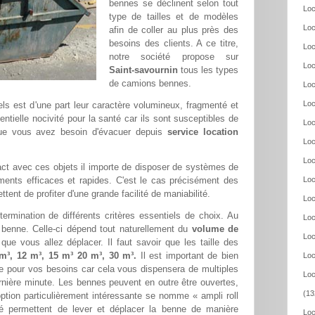
bennes se déclinent selon tout
Loc
type de tailles et de modèles
Loc
afin de coller au plus près des
besoins des clients. A ce titre,
Loc
notre société propose sur
Loc
Saint-savournin
tous les types
de camions bennes.
Loc
Loc
iels est d'une part leur caractère volumineux, fragmenté et
tentielle nocivité pour la santé car ils sont susceptibles de
Loc
que vous avez besoin d'évacuer depuis
service location
Loc
Loc
ntact avec ces objets il importe de disposer de systèmes de
ents efficaces et rapides. C'est le cas précisément des
Loc
nt de profiter d'une grande facilité de maniabilité.
Loc
termination de différents critères essentiels de choix. Au
Loc
a benne. Celle-ci dépend tout naturellement du
volume de
Loc
que vous allez déplacer. Il faut savoir que les taille des
m³, 12 m³, 15 m³ 20 m³, 30 m³.
Il est important de bien
Loc
ise pour vos besoins car cela vous dispensera de multiples
Loc
ernière minute. Les bennes peuvent en outre être ouvertes,
(13
tion particulièrement intéressante se nomme « ampli roll
ulé permettent de lever et déplacer la benne de manière
Loc