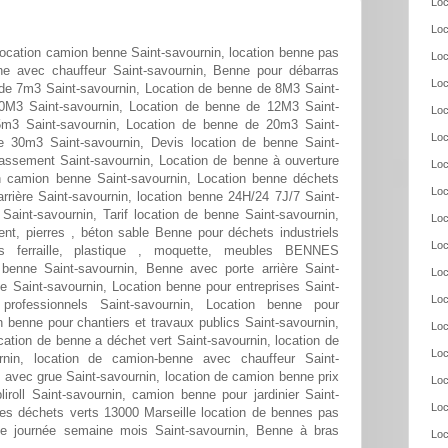
Loc
Loc
location camion benne Saint-savournin, location benne pas
Loc
nne avec chauffeur Saint-savournin, Benne pour débarras
Loc
 de 7m3 Saint-savournin, Location de benne de 8M3 Saint-
0M3 Saint-savournin, Location de benne de 12M3 Saint-
Loc
5m3 Saint-savournin, Location de benne de 20m3 Saint-
Loc
e 30m3 Saint-savournin, Devis location de benne Saint-
rassement Saint-savournin, Location de benne à ouverture
Loc
ion camion benne Saint-savournin, Location benne déchets
Loc
rrière Saint-savournin, location benne 24H/24 7J/7 Saint-
Saint-savournin, Tarif location de benne Saint-savournin,
Loc
nt, pierres , béton sable Benne pour déchets industriels
Loc
is ferraille, plastique , moquette, meubles BENNES
enne Saint-savournin, Benne avec porte arrière Saint-
Loc
e Saint-savournin, Location benne pour entreprises Saint-
Loc
professionnels Saint-savournin, Location benne pour
on benne pour chantiers et travaux publics Saint-savournin,
Loc
ocation de benne a déchet vert Saint-savournin, location de
Loc
nin, location de camion-benne avec chauffeur Saint-
 avec grue Saint-savournin, location de camion benne prix
Loc
roll Saint-savournin, camion benne pour jardinier Saint-
Loc
des déchets verts 13000 Marseille location de bennes pas
nne journée semaine mois Saint-savournin, Benne à bras
Loc