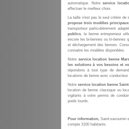
automatique. Notre
service locat
effectuer le meilleur choix.
La taille n'est pas le seul critère de
propose trois modèles principaux
transporteur particulièrement adap
publics
, la benne entrepreneur ut
encore les bi-bennes ou tri-bennes q
et déchargement des bennes. Consu
connaitre les modèles disponibles.
Notre
service location benne Mars
les solutions à vos besoins et vo
répondons à tout type de demand
locations de benne avec conducteur 
Notre
service location benne Sain
location de benne classique ou loc
vigilants à votre permis de condui
poids lourds.
Pour information,
Saint-savournin e
compte 3100 habitants.