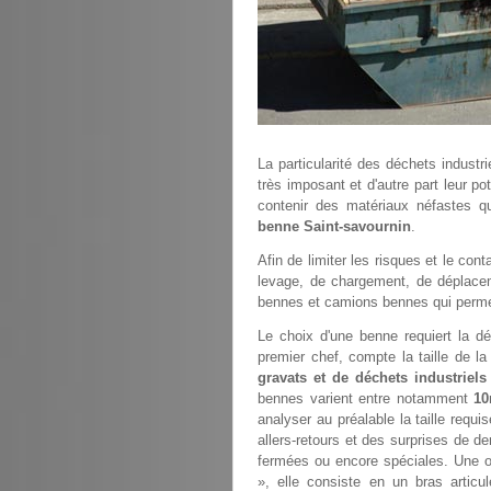
La particularité des déchets industr
très imposant et d'autre part leur po
contenir des matériaux néfastes 
benne Saint-savournin
.
Afin de limiter les risques et le co
levage, de chargement, de déplacem
bennes et camions bennes qui permette
Le choix d'une benne requiert la dé
premier chef, compte la taille de l
gravats et de déchets industriels
bennes varient entre notamment
10
analyser au préalable la taille requ
allers-retours et des surprises de d
fermées ou encore spéciales. Une op
», elle consiste en un bras artic