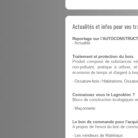
Actualités et infos pour vos tr
Reportage sur l'AUTOCONSTRUC
-
Actualité
Traitement et protection du bois
Produit composé de substances végé
non-polluant, pratique à utiliser,
économie de temps et d'argent à lon
-
Ossature-bois
/
Habitations
,
Ossatur
Connaissez vous le Legnobloc ?
Blocs de construction écologiques en
-
Maçonnerie
Le bon de commande pour l'acquis
A propos de l'envoi du bon de comma
-
Les vendeurs de Matériaux