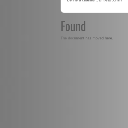
Benne à chaines Saint-savournin
Found
here
The document has moved
.