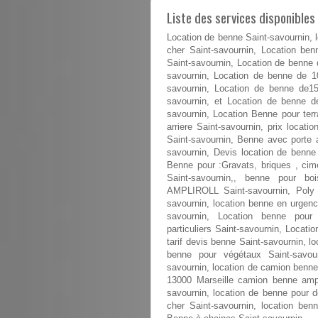
Liste des services disponibles
Location de benne Saint-savournin, 
cher Saint-savournin, Location be
Saint-savournin, Location de benne
savournin, Location de benne de 1
savournin, Location de benne de1
savournin, et Location de benne d
savournin, Location Benne pour ter
arriere Saint-savournin, prix locat
Saint-savournin, Benne avec porte a
savournin, Devis location de benne 
Benne pour :Gravats, briques , cime
Saint-savournin,, benne pour bo
AMPLIROLL Saint-savournin, Poly b
savournin, location benne en urgenc
savournin, Location benne pour 
particuliers Saint-savournin, Locati
tarif devis benne Saint-savournin, l
benne pour végétaux Saint-savour
savournin, location de camion benne
13000 Marseille camion benne ampli
savournin, location de benne pour 
cher Saint-savournin, location be