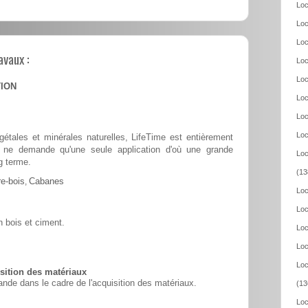
Loc
Loc
Loc
avaux :
Loc
Loc
TION
Loc
Loc
Loc
tales et minérales naturelles, LifeTime est entièrement
 et ne demande qu'une seule application d'où une grande
Loc
g terme.
(13
e-bois
,
Cabanes
Loc
Loc
 bois et ciment.
Loc
Loc
Loc
ition des matériaux
nde dans le cadre de l'acquisition des matériaux.
(13
Loc