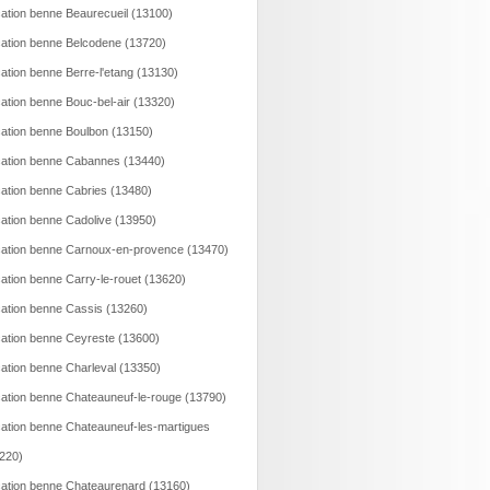
ation benne Beaurecueil (13100)
ation benne Belcodene (13720)
ation benne Berre-l'etang (13130)
ation benne Bouc-bel-air (13320)
ation benne Boulbon (13150)
ation benne Cabannes (13440)
ation benne Cabries (13480)
ation benne Cadolive (13950)
ation benne Carnoux-en-provence (13470)
ation benne Carry-le-rouet (13620)
ation benne Cassis (13260)
ation benne Ceyreste (13600)
ation benne Charleval (13350)
ation benne Chateauneuf-le-rouge (13790)
ation benne Chateauneuf-les-martigues
220)
ation benne Chateaurenard (13160)