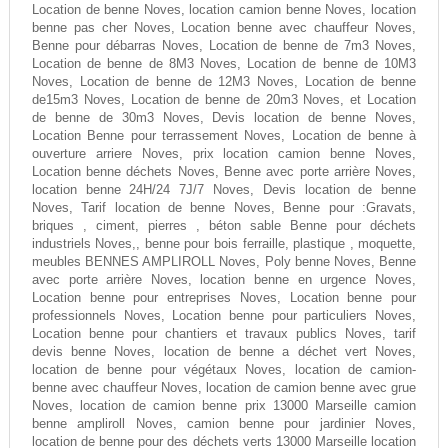
Location de benne Noves, location camion benne Noves, location
benne pas cher Noves, Location benne avec chauffeur Noves,
Benne pour débarras Noves, Location de benne de 7m3 Noves,
Location de benne de 8M3 Noves, Location de benne de 10M3
Noves, Location de benne de 12M3 Noves, Location de benne
de15m3 Noves, Location de benne de 20m3 Noves, et Location
de benne de 30m3 Noves, Devis location de benne Noves,
Location Benne pour terrassement Noves, Location de benne à
ouverture arriere Noves, prix location camion benne Noves,
Location benne déchets Noves, Benne avec porte arrière Noves,
location benne 24H/24 7J/7 Noves, Devis location de benne
Noves, Tarif location de benne Noves, Benne pour :Gravats,
briques , ciment, pierres , béton sable Benne pour déchets
industriels Noves,, benne pour bois ferraille, plastique , moquette,
meubles BENNES AMPLIROLL Noves, Poly benne Noves, Benne
avec porte arrière Noves, location benne en urgence Noves,
Location benne pour entreprises Noves, Location benne pour
professionnels Noves, Location benne pour particuliers Noves,
Location benne pour chantiers et travaux publics Noves, tarif
devis benne Noves, location de benne a déchet vert Noves,
location de benne pour végétaux Noves, location de camion-
benne avec chauffeur Noves, location de camion benne avec grue
Noves, location de camion benne prix 13000 Marseille camion
benne ampliroll Noves, camion benne pour jardinier Noves,
location de benne pour des déchets verts 13000 Marseille location