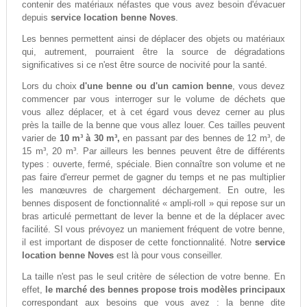
contenir des matériaux néfastes que vous avez besoin d'évacuer
depuis
service location benne Noves
.
Les bennes permettent ainsi de déplacer des objets ou matériaux
qui, autrement, pourraient être la source de dégradations
significatives si ce n'est être source de nocivité pour la santé.
Lors du choix
d'une benne ou d'un camion benne
, vous devez
commencer par vous interroger sur le volume de déchets que
vous allez déplacer, et à cet égard vous devez cerner au plus
près la taille de la benne que vous allez louer. Ces tailles peuvent
varier de
10 m³ à 30 m³,
en passant par des bennes de 12 m³, de
15 m³, 20 m³. Par ailleurs les bennes peuvent être de différents
types : ouverte, fermé, spéciale. Bien connaître son volume et ne
pas faire d'erreur permet de gagner du temps et ne pas multiplier
les manœuvres de chargement déchargement. En outre, les
bennes disposent de fonctionnalité « ampli-roll » qui repose sur un
bras articulé permettant de lever la benne et de la déplacer avec
facilité. SI vous prévoyez un maniement fréquent de votre benne,
il est important de disposer de cette fonctionnalité. Notre
service
location benne Noves
est là pour vous conseiller.
La taille n'est pas le seul critère de sélection de votre benne. En
effet,
le marché des bennes propose trois modèles principaux
correspondant aux besoins que vous avez : la benne dite