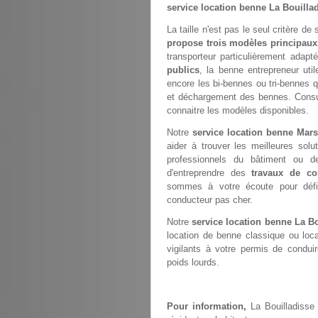
service location benne La Bouilla
La taille n'est pas le seul critère de
propose trois modèles principaux
transporteur particulièrement adap
publics
, la benne entrepreneur ut
encore les bi-bennes ou tri-bennes q
et déchargement des bennes. Cons
connaitre les modèles disponibles.
Notre
service location benne Mars
aider à trouver les meilleures so
professionnels du bâtiment ou de
d'entreprendre des
travaux de co
sommes à votre écoute pour défi
conducteur pas cher.
Notre
service location benne La Bo
location de benne classique ou loc
vigilants à votre permis de condui
poids lourds.
Pour information,
La Bouilladisse 