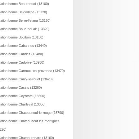
ation benne Beaurecueil (13100)
ation benne Belcodene (13720)
ation benne Berre-l'etang (13130)
ation benne Bouc-bel-air (13320)
ation benne Boulbon (13150)
ation benne Cabannes (13440)
ation benne Cabries (13480)
ation benne Cadolive (13950)
ation benne Carnoux-en-provence (13470)
ation benne Carry-le-rouet (13620)
ation benne Cassis (13260)
ation benne Ceyreste (13600)
ation benne Charleval (13350)
ation benne Chateauneuf-le-rouge (13790)
ation benne Chateauneuf-les-martigues
220)
ation benne Chateaurenard (13160)