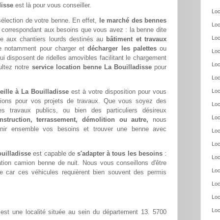
disse
est là pour vous conseiller.
Loc
 sélection de votre benne. En effet,
le marché des bennes
Loc
correspondant aux besoins que vous avez : la benne dite
Loc
tée aux chantiers lourds destinés au
bâtiment et travaux
ile notamment pour charger et
décharger les palettes
ou
Loc
ui disposent de ridelles amovibles facilitant le chargement
Loc
ultez notre
service location benne La Bouilladisse
pour
Loc
eille à La Bouilladisse
est à votre disposition pour vous
Loc
lutions pour vos projets de travaux. Que vous soyez des
Loc
s travaux publics, ou bien des particuliers désireux
Loc
nstruction, terrassement, démolition ou autre,
nous
nir ensemble vos besoins et trouver une benne avec
Loc
Loc
uilladisse
est capable de
s'adapter à tous les besoins
:
Loc
ation camion benne de nuit. Nous vous conseillons d'être
Loc
re car ces véhicules requièrent bien souvent des permis
Loc
Loc
Loc
est une localité située au sein du département 13. 5700