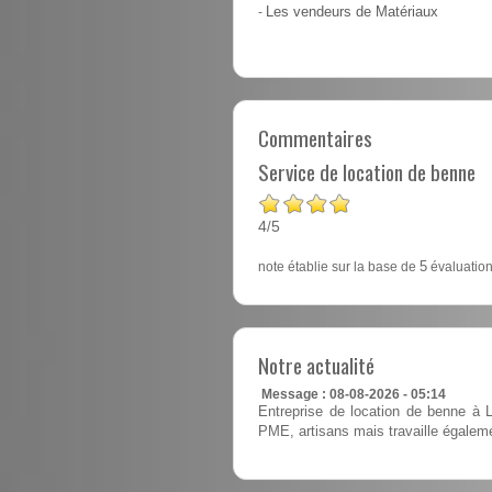
-
Les vendeurs de Matériaux
Commentaires
Service de location de benne
4
5
/
note établie sur la base de
5
évaluation
Notre actualité
Message : 08-08-2026 - 05:14
Entreprise de location de benne à L
PME, artisans mais travaille égaleme