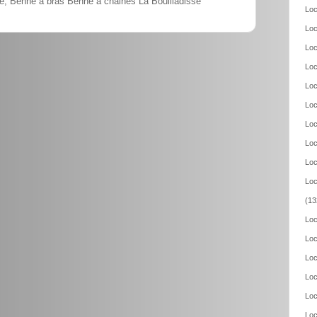
e, Benne à bras Benne à chaines La Bouilladisse
Loc
Loc
Loc
Loc
Loc
Loc
Loc
Loc
Loc
Loc
(13
Loc
Loc
Loc
Loc
Loc
Loc