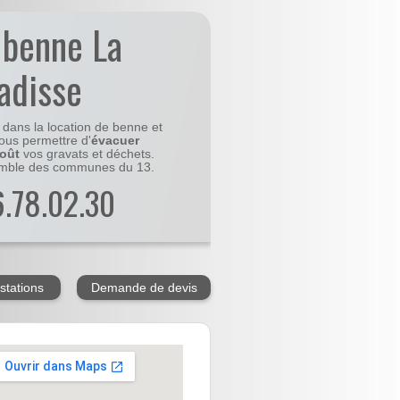
 benne La
ladisse
e dans la location de benne et
ous permettre d'
évacuer
coût
vos gravats et déchets.
emble des communes du 13.
56.78.02.30
stations
Demande de devis