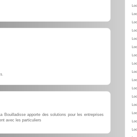
Loc
Loc
Loc
Loc
Loc
Loc
Loc
Loc
Loc
s.
Loc
Loc
Loc
Loc
Loc
a Bouilladisse apporte des solutions pour les entreprises
nt avec les particuliers
Loc
Loc