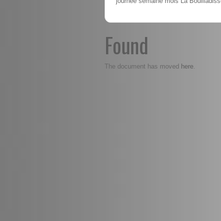
journée semaine mois La Bouilladiss
Found
here
The document has moved
.