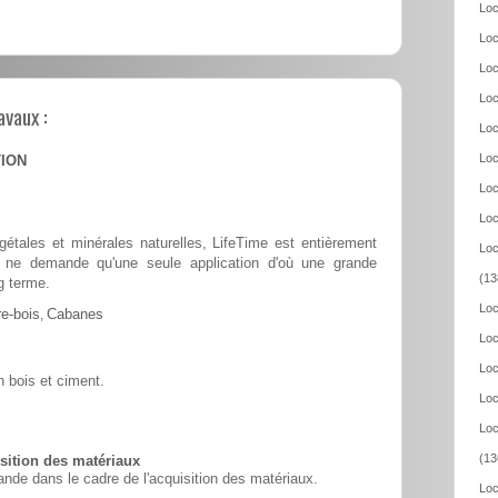
Loc
Loc
Loc
Loc
avaux :
Loc
Loc
TION
Loc
Loc
tales et minérales naturelles, LifeTime est entièrement
Loc
 et ne demande qu'une seule application d'où une grande
(13
g terme.
Loc
e-bois
,
Cabanes
Loc
Loc
 bois et ciment.
Loc
Loc
(13
ition des matériaux
nde dans le cadre de l'acquisition des matériaux.
Loc