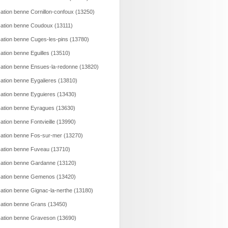
ation benne Cornillon-confoux (13250)
ation benne Coudoux (13111)
ation benne Cuges-les-pins (13780)
ation benne Eguilles (13510)
ation benne Ensues-la-redonne (13820)
ation benne Eygalieres (13810)
ation benne Eyguieres (13430)
ation benne Eyragues (13630)
ation benne Fontvieille (13990)
ation benne Fos-sur-mer (13270)
ation benne Fuveau (13710)
ation benne Gardanne (13120)
ation benne Gemenos (13420)
ation benne Gignac-la-nerthe (13180)
ation benne Grans (13450)
ation benne Graveson (13690)