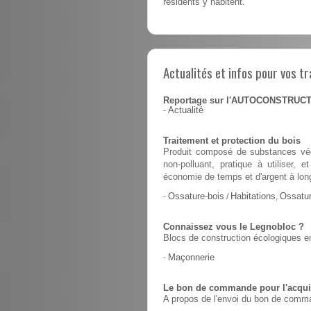
résidents y habitent.
Actualités et infos pour vos tr
Reportage sur l'AUTOCONSTRUC
-
Actualité
Traitement et protection du bois
Produit composé de substances végé
non-polluant, pratique à utiliser,
économie de temps et d'argent à lon
-
Ossature-bois
/
Habitations
,
Ossatur
Connaissez vous le Legnobloc ?
Blocs de construction écologiques en
-
Maçonnerie
Le bon de commande pour l'acquis
A propos de l'envoi du bon de comma