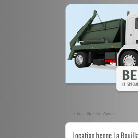
• Vous êtes ici :
Accueil
Location benne La Bouill