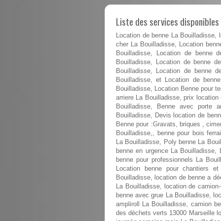
Liste des services disponibles
Location de benne La Bouilladisse, 
cher La Bouilladisse, Location benn
Bouilladisse, Location de benne 
Bouilladisse, Location de benne 
Bouilladisse, Location de benne 
Bouilladisse, et Location de benn
Bouilladisse, Location Benne pour t
arriere La Bouilladisse, prix locati
Bouilladisse, Benne avec porte a
Bouilladisse, Devis location de benn
Benne pour :Gravats, briques , cimen
Bouilladisse,, benne pour bois fe
La Bouilladisse, Poly benne La Bouil
benne en urgence La Bouilladisse, L
benne pour professionnels La Bouill
Location benne pour chantiers et 
Bouilladisse, location de benne a dé
La Bouilladisse, location de camion
benne avec grue La Bouilladisse, lo
ampliroll La Bouilladisse, camion be
des déchets verts 13000 Marseille l