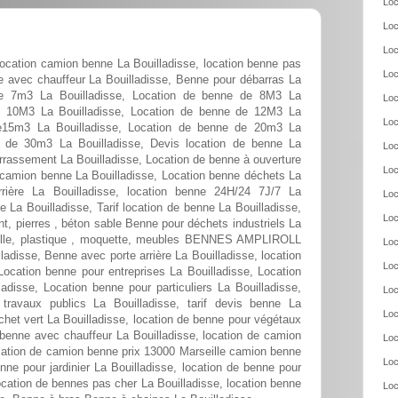
Loc
Loc
Loc
location camion benne La Bouilladisse, location benne pas
Loc
e avec chauffeur La Bouilladisse, Benne pour débarras La
de 7m3 La Bouilladisse, Location de benne de 8M3 La
Loc
de 10M3 La Bouilladisse, Location de benne de 12M3 La
Loc
de15m3 La Bouilladisse, Location de benne de 20m3 La
e de 30m3 La Bouilladisse, Devis location de benne La
Loc
errassement La Bouilladisse, Location de benne à ouverture
Loc
on camion benne La Bouilladisse, Location benne déchets La
rrière La Bouilladisse, location benne 24H/24 7J/7 La
Loc
e La Bouilladisse, Tarif location de benne La Bouilladisse,
Loc
t, pierres , béton sable Benne pour déchets industriels La
rraille, plastique , moquette, meubles BENNES AMPLIROLL
Loc
ladisse, Benne avec porte arrière La Bouilladisse, location
Loc
ocation benne pour entreprises La Bouilladisse, Location
adisse, Location benne pour particuliers La Bouilladisse,
Loc
travaux publics La Bouilladisse, tarif devis benne La
Loc
chet vert La Bouilladisse, location de benne pour végétaux
-benne avec chauffeur La Bouilladisse, location de camion
Loc
cation de camion benne prix 13000 Marseille camion benne
Loc
nne pour jardinier La Bouilladisse, location de benne pour
ocation de bennes pas cher La Bouilladisse, location benne
Loc