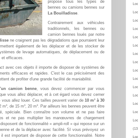
propose tous les types de
Loc
bennes ou camions bennes sur
Loc
La Bouilladisse
.
Loc
Contrairement aux véhicules
traditionnels, les bennes ou
Loc
camion bennes loués par notre
Loc
disse
ne craignent pas les dégradations que pourraient leur
Loc
ermettent également de les déplacer et de les stocker de
systèmes de levage automatiques, de déplacement ou de
Loc
 et efficaces.
Loc
ntact avec ces objets il importe de disposer de systèmes de
Loc
ents efficaces et rapides. C'est le cas précisément des
nt de profiter d'une grande facilité de maniabilité.
Loc
Loc
'un camion benne
, vous devez commencer par vous
 que vous allez déplacer, et à cet égard vous devez cerner
Loc
e vous allez louer. Ces tailles peuvent varier de
10 m³ à 30
Loc
m³, de 15 m³, 20 m³. Par ailleurs les bennes peuvent être
mé, spéciale. Bien connaître son volume et ne pas faire
Loc
ps et ne pas multiplier les manœuvres de chargement
Loc
isposent de fonctionnalité « ampli-roll » qui repose sur un
(13
 benne et de la déplacer avec facilité. SI vous prévoyez un
l est important de disposer de cette fonctionnalité. Notre
Loc