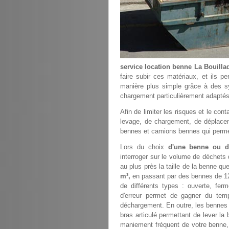
service location benne La Bouilla
faire subir ces matériaux, et ils p
manière plus simple grâce à des 
chargement particulièrement adaptés
Afin de limiter les risques et le co
levage, de chargement, de déplacem
bennes et camions bennes qui permette
Lors du choix
d'une benne ou d
interroger sur le volume de déchets
au plus près la taille de la benne qu
m³,
en passant par des bennes de 12 
de différents types : ouverte, fer
d'erreur permet de gagner du tem
déchargement. En outre, les bennes d
bras articulé permettant de lever la
maniement fréquent de votre benne, i